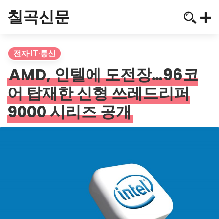
칠곡신문
전자·IT·통신
AMD, 인텔에 도전장…96코
어 탑재한 신형 쓰레드리퍼
9000 시리즈 공개