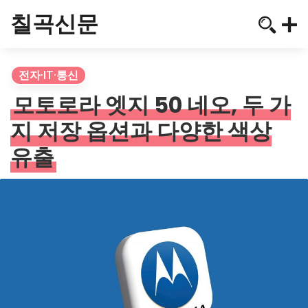
칠곡신문
전자·IT·통신
모토로라 엣지 50 네오, 두 가
지 저장 옵션과 다양한 색상
유출